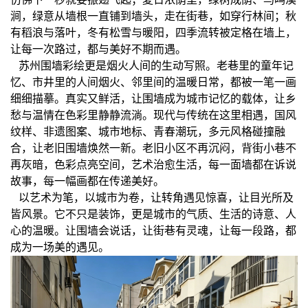
涧，绿意从墙根一直铺到墙头，走在街巷，如穿行林间；秋
有稻浪与落叶，冬有松雪与暖阳，四季流转被定格在墙上，
让每一次路过，都与美好不期而遇。
苏州围墙彩绘更是烟火人间的生动写照。老巷里的童年记
忆、市井里的人间烟火、邻里间的温暖日常，都被一笔一画
细细描摹。真实又鲜活，让围墙成为城市记忆的载体，让乡
愁与温情在色彩里静静流淌。现代与传统在这里相遇，国风
纹样、非遗图案、城市地标、青春潮玩，多元风格碰撞融
合，让老旧围墙焕然一新。老旧小区不再沉闷，背街小巷不
再灰暗，色彩点亮空间，艺术治愈生活，每一面墙都在诉说
故事，每一幅画都在传递美好。
以艺术为笔，以城市为卷，让转角遇见惊喜，让目光所及
皆风景。它不只是装饰，更是城市的气质、生活的诗意、人
心的温暖。让围墙会说话，让街巷有灵魂，让每一段路，都
成为一场美的遇见。