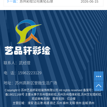
下一篇：
苏州彩绘公司美化石球
2026-06-15
联系人：武经理
电 话：15962223129
地址：苏州高新区誉融生活广场
Copyright © 苏州艺品轩彩绘装饰有限公司 All rights reserved 备案号：
苏ICP
备19021168号
主要从事于
苏州墙体彩绘
,
苏州苏州墙体彩绘
,
苏州文化墙彩绘
,
欢迎来电咨询！
服务支持：
亿企搜
主营区域：
淮安
连云港
南通
宿迁
苏州
泰州
无锡
徐州
盐城
扬州