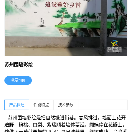
苏州围墙彩绘
我要询价
产品概述
性能特点
技术参数
苏州围墙彩绘是把自然搬进街巷。春风拂过，墙面上花开
遍野，粉桃、白梨、紫藤顺着墙体蔓延，蝴蝶停在花瓣上，
仿佛下一秒就要振翅飞起；夏日浓荫里，绿树成荫、鸟鸣溪