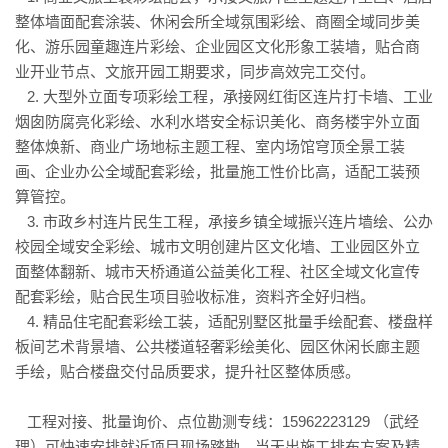
整体墙面配套涂装、休闲会所全域氛围彩绘、商圈全域同步美
化、游乐园童趣连片彩绘、企业园区文化形象工装墙，贴合商
业开业节点、文旅开园工期要求，同步高效完工交付。
2. 大型外立面专项彩绘工程，承接网红街区连片打卡墙、工业
烟囱防腐亮化彩绘、水利水塔安全标识美化、商务楼宇外立面
整体焕新、商业广场地标主题工程、室内场馆穹顶全景工装
画、企业办公全域配套彩绘，批量施工性价比高，适配工装预
算管控。
3. 市政乡村连片民生工程，承接乡镇全域振兴连片墙绘、公办
校园全域安全彩绘、城市文明创建片区文化墙、工业园区外立
面整体翻新、城市天桥通道公益美化工程、社区全域文化宣传
配套彩绘，贴合民生项目验收标准，资料齐全好归档。
4. 精品住宅配套彩绘工装，适配别墅区批量手绘配套、楼盘样
板间艺术背景墙、公共楼道轻奢彩绘美化、园区休闲长廊主题
手绘，贴合楼盘交付品质要求，提升社区整体质感。
工程对接、批量询价、点位勘测专线：15962223129 （武经
理）可快速安排就近项目现场踏勘，当天出施工排布方案及精