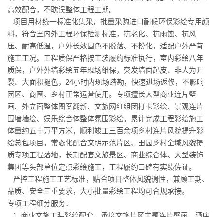
高效配合，不耽误整体工程工期。
项目用材统一标准化集采，批量采购进口耐候环保彩绘专用颜
料，符合室内外工程环保检测标准，抗老化、抗雨蚀、抗风
压、耐高低温，户外长效固色不脱落、不粉化，适配户外严苛
施工工况。工程质保严格按工装履约标准执行，室内彩绘八年
质保，户外外墙彩绘五年现场维保，突发墙面起皮、非人为开
裂、大面积褪色，24小时内现场踏勘，快速进场返修，不影响
园区、商圈、乡村正常运营使用。专项擅长大型商业连片壁
画、外立面整体图案翻新、文旅网红组团打卡彩绘、景观连片
围墙墙绘、娱乐综合体整体氛围彩绘。累计完成工程彩绘施工
体量约五十万平方米，顺利竣工三百余项乡村连片风貌提升彩
绘总包项目，常态化配合文明示范片区、田园乡村全域风貌提
质专项工程落地，长期配套文旅景区、商业综合体、大型装饰
集团等头部单位定点彩绘施工，工程履约口碑有实绩佐证。
严控工程施工工艺标准，贴合项目整体风貌调性，兼顾工期、
品质、安全三重要求，大小批量彩绘工程均可合规承接。
专项工程细分服务：
1. 商业文旅工装彩绘配套，承接文旅片区主题连片壁画、酒店