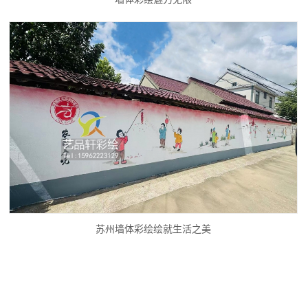
苏州墙体彩绘绘就生活之美