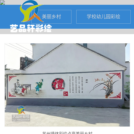
美丽乡村
学校幼儿园彩绘
苏州墙体彩绘点亮美丽乡村