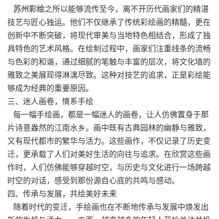
苏州彩绘
之所以能够流传至今，离不开历代画家们的精湛
技艺与匠心独运。他们不仅继承了传统彩绘画的精髓，更在
创新中不断突破，将现代审美与当地特色相结合，形成了独
具特色的艺术风格。在绘制过程中，画家们注重线条的流畅
与色彩的和谐，通过细腻的笔触与丰富的层次，将文化墙的
雅致之美展现得淋漓尽致。这种对技艺的追求，正是彩绘能
够成为经典的重要原因。
三、迷人画卷，情系手绘
每一幅手绘画，都是一幅迷人的画卷，让人仿佛置身于那
片诗意盎然的江南水乡。画中既有古典园林的幽静与雅致，
又有现代都市的繁华与活力。这些画作，不仅记录了历史变
迁，更承载了人们对美好生活的向往与追求。在欣赏这些画
作时，人们仿佛能够穿越时空，与历史与文化进行一场跨越
时空的对话，感受到那份源自心底的共鸣与感动。
四、传承与发展，共绘美好未来
随着时代的变迁，手绘画也在不断地传承与发展中焕发出