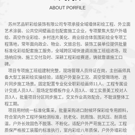
ABOUT PORFILE
苏州艺品轩彩绘装饰有限公司专项承接全域墙体彩绘工程、外立面
艺术涂装、公共空间壁画总包配套施工企业，专项聚焦大型户外墙
绘、高空作业彩绘、乡村连片美化、商业综合体氛围彩绘全专项工
程落地，常年面向政企、物业、文旅总包、装饰工装单位提供批量
标准化彩绘配套施工服务，全域跨区域快速调派施工班组进场，现
场响应快、施工交付及时、深耕工程彩绘赛道，铸就靠谱施工口
碑。
项目专项施工班组建制完整，现场管理人员持证在岗，主创画师具
备大型工装彩绘实操经验，适配户外复杂工况、高空受限场地、连
片同步施工场景。固定配置专业化全职彩绘画师11人、工程专属设
计交底人员3人、现场定型模板作业人员3人、竣工实景美工校对人
员3人，批量项目分区同步施工，交叉作业高效配合，不耽误整体工
程工期。
项目用材统一标准化集采，批量采购进口耐候环保彩绘专用颜料，
符合室内外工程环保检测标准，抗老化、抗雨蚀、抗风压、耐高低
温，户外长效固色不脱落、不粉化，适配户外严苛施工工况。工程
质保严格按工装履约标准执行，室内彩绘八年质保，户外外墙彩绘