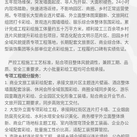
五年现场维保，突发墙面起皮、非人为开裂、大面积褪色，24小时
内现场踏勘，快速进场返修，不影响园区、商圈、乡村正常运营使
用。专项擅长大型商业连片壁画、外立面整体图案翻新、文旅网红
组团打卡彩绘、景观连片围墙墙绘、娱乐综合体整体氛围彩绘。累
计完成工程彩绘施工体量约五十万平方米，顺利竣工三百余项乡村
连片风貌提升彩绘总包项目，常态化配合文明示范片区、田园乡村
全域风貌提质专项工程落地，长期配套文旅景区、商业综合体、大
型装饰集团等头部单位定点彩绘施工，工程履约口碑有实绩佐证。
严控工程施工工艺标准，贴合项目整体风貌调性，兼顾工期、品
质、安全三重要求，大小批量彩绘工程均可合规承接。
专项工程细分服务：
1. 商业文旅工装彩绘配套，承接文旅片区主题连片壁画、酒店整体
墙面配套涂装、休闲会所全域氛围彩绘、商圈全域同步美化、游乐
园童趣连片彩绘、企业园区文化形象工装墙，贴合商业开业节点、
文旅开园工期要求，同步高效完工交付。
2. 大型外立面专项彩绘工程，承接网红街区连片打卡墙、工业烟囱
防腐亮化彩绘、水利水塔安全标识美化、商务楼宇外立面整体焕
新、商业广场地标主题工程、室内场馆穹顶全景工装画、企业办公
全域配套彩绘，批量施工性价比高，适配工装预算管控。
3. 市政乡村连片民生工程，承接乡镇全域振兴连片墙绘、公办校园