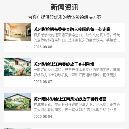
新闻资讯
为客户提供较优质的墙体彩绘解决方案
苏州彩绘把书香美育融入校园的每一处走廊
很多老学校的连廊墙面素净空白，缺少文化氛围感，传统
的宣传物料容易陈旧，达不到长久的展示效果。手绘墙绘
作为一体化墙体艺术，完美适配校园走廊环境。案例中的
2026-08-08
墙绘作品...
苏州彩绘让江南美绽放于乡村院墙
一面好的乡村墙绘，离不开懂本地文化的画师团队。苏州
彩绘作为本土彩绘机构，深耕江南墙绘领域，把江南独有
的荷塘、古村、山水，一笔一笔手绘在乡村民居墙壁之
2026-08-07
上，为江南...
苏州墙体彩绘让江南风光绽放于街巷墙面
在城市更新、美丽乡村建设的浪潮之下，艺术墙绘正在改
变大街小巷的面貌。苏州墙体彩绘深耕本地手绘行业多
年，集结专业美术画师团队，专注各类大型墙体手绘项
2026-08-04
目，用创意与...