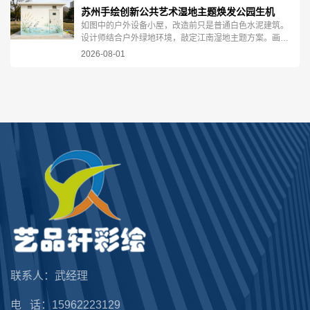
苏州手绘创新公共艺术湿地主题焕发公园生机
如图中的户外设备小屋，改造前只是普通白色水泥建筑。
设计师结合户外绿地环境，敲定江南湿地主题方案。画师
纯手工现场绘制，层层晕染水色，勾勒芦苇枝叶，生动描
2026-08-01
绘白鹭涉...
联系人：武经理
电 话：15962223129