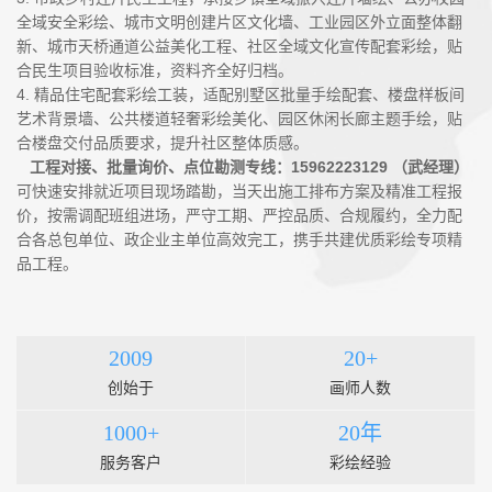
全域安全彩绘、城市文明创建片区文化墙、工业园区外立面整体翻
新、城市天桥通道公益美化工程、社区全域文化宣传配套彩绘，贴
合民生项目验收标准，资料齐全好归档。
4. 精品住宅配套彩绘工装，适配别墅区批量手绘配套、楼盘样板间
艺术背景墙、公共楼道轻奢彩绘美化、园区休闲长廊主题手绘，贴
合楼盘交付品质要求，提升社区整体质感。
工程对接、批量询价、点位勘测专线：15962223129 （武经理）
可快速安排就近项目现场踏勘，当天出施工排布方案及精准工程报
价，按需调配班组进场，严守工期、严控品质、合规履约，全力配
合各总包单位、政企业主单位高效完工，携手共建优质彩绘专项精
品工程。
2009
20+
创始于
画师人数
1000+
20年
服务客户
彩绘经验