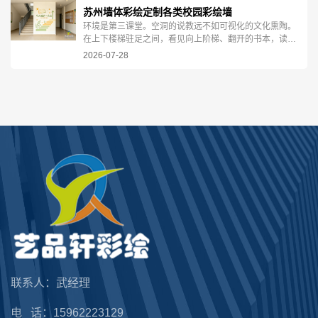
苏州墙体彩绘定制各类校园彩绘墙
环境是第三课堂。空洞的说教远不如可视化的文化熏陶。
在上下楼梯驻足之间，看见向上阶梯、翻开的书本，读懂
自信、自律、自强的内涵，在无形之中建立积极向上的学
2026-07-28
习心态。...
联系人：武经理
电 话：15962223129