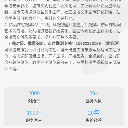
全域安全彩绘、城市文明创建片区文化墙、工业园区外立面整体翻
新、城市天桥通道公益美化工程、社区全域文化宣传配套彩绘，贴
合民生项目验收标准，资料齐全好归档。
4. 精品住宅配套彩绘工装，适配别墅区批量手绘配套、楼盘样板间
艺术背景墙、公共楼道轻奢彩绘美化、园区休闲长廊主题手绘，贴
合楼盘交付品质要求，提升社区整体质感。
工程对接、批量询价、点位勘测专线：15962223129 （武经理）
可快速安排就近项目现场踏勘，当天出施工排布方案及精准工程报
价，按需调配班组进场，严守工期、严控品质、合规履约，全力配
合各总包单位、政企业主单位高效完工，携手共建优质彩绘专项精
品工程。
2009
20+
创始于
画师人数
1000+
20年
服务客户
彩绘经验