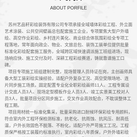
ABOUT PORFILE
苏州艺品轩彩绘装饰有限公司专项承接全域墙体彩绘工程、外立面
艺术涂装、公共空间壁画总包配套施工企业，专项聚焦大型户外墙
绘、高空作业彩绘、乡村连片美化、商业综合体氛围彩绘全专项工
程落地，常年面向政企、物业、文旅总包、装饰工装单位提供批量
标准化彩绘配套施工服务，全域跨区域快速调派施工班组进场，现
场响应快、施工交付及时、深耕工程彩绘赛道，铸就靠谱施工口
碑。
项目专项施工班组建制完整，现场管理人员持证在岗，主创画师具
备大型工装彩绘实操经验，适配户外复杂工况、高空受限场地、连
片同步施工场景。固定配置专业化全职彩绘画师11人、工程专属设
计交底人员3人、现场定型模板作业人员3人、竣工实景美工校对人
员3人，批量项目分区同步施工，交叉作业高效配合，不耽误整体工
程工期。
项目用材统一标准化集采，批量采购进口耐候环保彩绘专用颜料，
符合室内外工程环保检测标准，抗老化、抗雨蚀、抗风压、耐高低
温，户外长效固色不脱落、不粉化，适配户外严苛施工工况。工程
质保严格按工装履约标准执行，室内彩绘八年质保，户外外墙彩绘