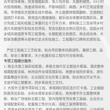
五年现场维保，突发墙面起皮、非人为开裂、大面积褪色，24小时
内现场踏勘，快速进场返修，不影响园区、商圈、乡村正常运营使
用。专项擅长大型商业连片壁画、外立面整体图案翻新、文旅网红
组团打卡彩绘、景观连片围墙墙绘、娱乐综合体整体氛围彩绘。累
计完成工程彩绘施工体量约五十万平方米，顺利竣工三百余项乡村
连片风貌提升彩绘总包项目，常态化配合文明示范片区、田园乡村
全域风貌提质专项工程落地，长期配套文旅景区、商业综合体、大
型装饰集团等头部单位定点彩绘施工，工程履约口碑有实绩佐证。
严控工程施工工艺标准，贴合项目整体风貌调性，兼顾工期、品
质、安全三重要求，大小批量彩绘工程均可合规承接。
专项工程细分服务：
1. 商业文旅工装彩绘配套，承接文旅片区主题连片壁画、酒店整体
墙面配套涂装、休闲会所全域氛围彩绘、商圈全域同步美化、游乐
园童趣连片彩绘、企业园区文化形象工装墙，贴合商业开业节点、
文旅开园工期要求，同步高效完工交付。
2. 大型外立面专项彩绘工程，承接网红街区连片打卡墙、工业烟囱
防腐亮化彩绘、水利水塔安全标识美化、商务楼宇外立面整体焕
新、商业广场地标主题工程、室内场馆穹顶全景工装画、企业办公
全域配套彩绘，批量施工性价比高，适配工装预算管控。
3. 市政乡村连片民生工程，承接乡镇全域振兴连片墙绘、公办校园