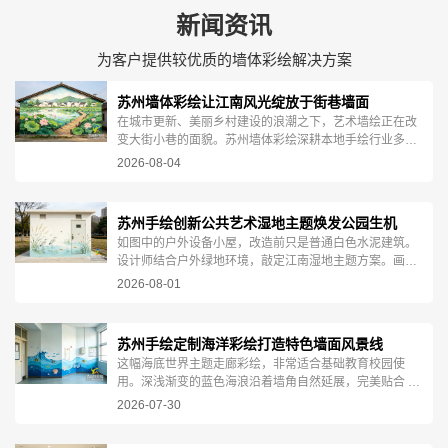
新闻资讯
为客户提供较优质的墙体彩绘解决方案
苏州墙体彩绘让江南风光绽放于街巷墙面
在城市更新、美丽乡村建设的浪潮之下，艺术墙绘正在改
变大街小巷的面貌。苏州墙体彩绘深耕本地手绘行业多
年，集结专业美术画师团队，专注各类大型墙体手绘项
2026-08-04
目，用创意与...
苏州手绘创新公共艺术湿地主题焕发公园生机
如图中的户外设备小屋，改造前只是普通白色水泥建筑。
设计师结合户外绿地环境，敲定江南湿地主题方案。画师
纯手工现场绘制，层层晕染水色，勾勒芦苇枝叶，生动描
2026-08-01
绘白鹭涉...
苏州手绘定制海洋彩绘打造特色墙面风景线
这幅海底世界主题走廊彩绘，非常适合基础教育校园使
用。深浅渐变的蓝色海浪沿着墙角自然延展，完美贴合 L
型转角墙体，灵动浪花、泡泡铺满墙面。热带鱼群自在穿
2026-07-30
梭，扇...