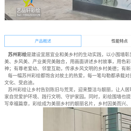
产品概述
性能特点
苏州彩绘
是建设宜居宜业和美乡村的生动实践，以小围墙彰
美、乡风美、产业美完美融合，用画面讲述乡村故事，用色彩
神；有尊老爱幼、邻里互助，传承乡风文明的乡村美德；有新
每一幅苏州彩绘都饱含对故土的热爱，每一笔勾勒都承载对
文化、受启迪。
苏州彩绘让乡村告别陈旧与荒芜，迎来整洁与靓丽，让人居
家自觉爱护环境、践行文明、守护家园。同时，彩绘围墙也提
写幸福篇章，彩绘成为美丽乡村的靓丽名片，乡村因美而兴、